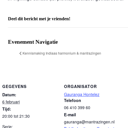
Deel dit bericht met je vrienden!
Facebook
X
WhatsApp
E-
mail
Evenement Navigatie
Kennismaking Indiaas harmonium & mantrazingen
GEGEVENS
ORGANISATOR
Gauranga Hontelez
Datum:
Telefoon
6 februari
06 410 399 60
Tijd:
E-mail
20:00 tot 21:30
gauranga@mantrazingen.nl
Serie: