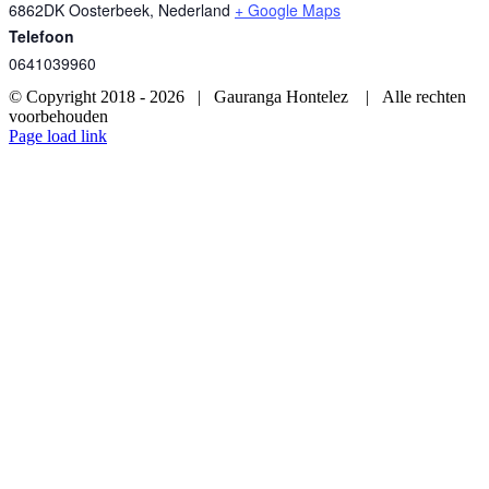
6862DK Oosterbeek
,
Nederland
+ Google Maps
Telefoon
0641039960
© Copyright 2018 -
2026 | Gauranga Hontelez | Alle rechten
voorbehouden
Page load link
Ga
naar
de
bovenkant