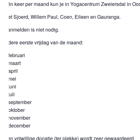
Eén keer per maand kun je in Yogacentrum Zweiersdal in Oos
Met Sjoerd, Willem Paul, Coen, Eileen en Gauranga.
Aanmelden is niet nodig.
Iedere eerste vrijdag van de maand:
6 februari
6 maart
3 april
1 mei
5 juni
3 juli
4 september
2 oktober
6 november
4 december
Een vrijwillige donatie (ter plekke) wordt zeer gewaardeerd.