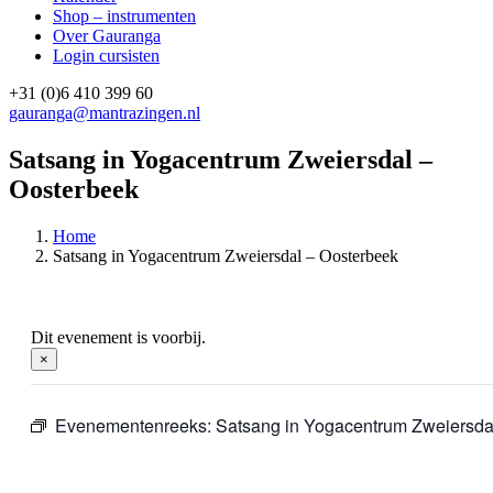
Shop – instrumenten
Over Gauranga
Login cursisten
+31 (0)6 410 399 60
gauranga@mantrazingen.nl
Facebook
Instagram
Satsang in Yogacentrum Zweiersdal –
Oosterbeek
Home
Satsang in Yogacentrum Zweiersdal – Oosterbeek
Dit evenement is voorbij.
×
Evenementenreeks:
Satsang in Yogacentrum Zweiersda