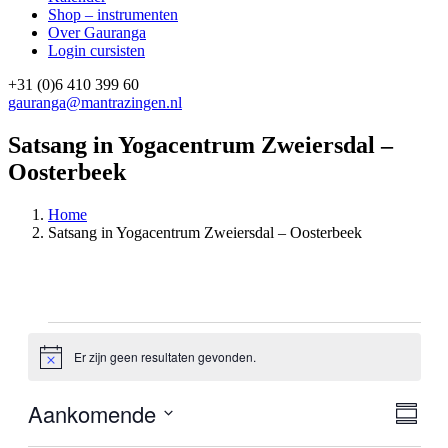
Shop – instrumenten
Over Gauranga
Login cursisten
+31 (0)6 410 399 60
gauranga@mantrazingen.nl
Facebook
Instagram
Satsang in Yogacentrum Zweiersdal –
Oosterbeek
Home
Satsang in Yogacentrum Zweiersdal – Oosterbeek
Evenementen
Er zijn geen resultaten gevonden.
Bericht
Aankomende
Weer
Even
Samenva
weer
navig
Selecteer