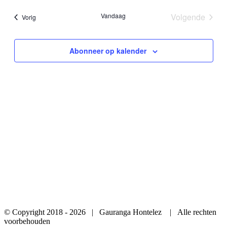
navig
datum
Vandaag
Volgende
Evenementen
Vorig
Evenemen
Abonneer op kalender
© Copyright 2018 -
2026 | Gauranga Hontelez | Alle rechten
voorbehouden