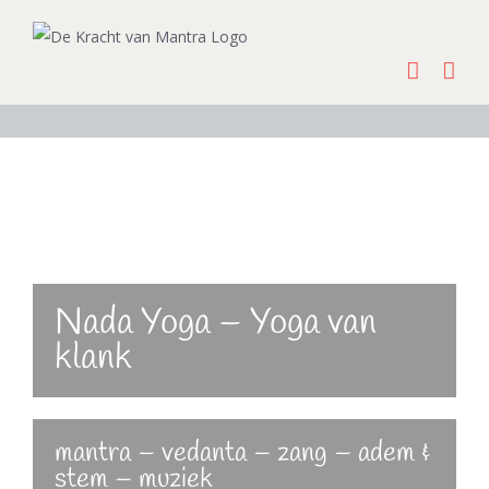
Ga
naar
inhoud
Nada Yoga – Yoga van
klank
mantra – vedanta – zang – adem &
stem – muziek