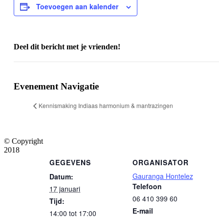
Toevoegen aan kalender
Deel dit bericht met je vrienden!
Facebook
X
WhatsApp
E-
mail
Evenement Navigatie
Kennismaking Indiaas harmonium & mantrazingen
© Copyright
2018
GEGEVENS
ORGANISATOR
Gauranga Hontelez
Datum:
Telefoon
17 januari
06 410 399 60
Tijd:
E-mail
14:00 tot 17:00