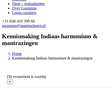
Shop – instrumenten
Over Gauranga
Login cursisten
+31 (0)6 410 399 60
gauranga@mantrazingen.nl
Facebook
Instagram
Kennismaking Indiaas harmonium &
mantrazingen
Home
Kennismaking Indiaas harmonium & mantrazingen
Dit evenement is voorbij.
×