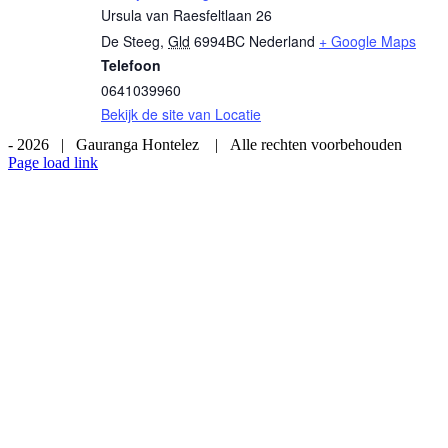
Ursula van Raesfeltlaan 26
De Steeg
,
Gld
6994BC
Nederland
+ Google Maps
Telefoon
0641039960
Bekijk de site van Locatie
-
2026 | Gauranga Hontelez | Alle rechten voorbehouden
Page load link
Ga
naar
de
bovenkant