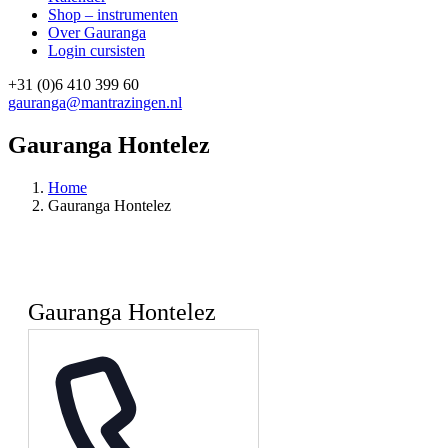
Shop – instrumenten
Over Gauranga
Login cursisten
+31 (0)6 410 399 60
gauranga@mantrazingen.nl
Facebook
Instagram
Gauranga Hontelez
Home
Gauranga Hontelez
Gauranga Hontelez