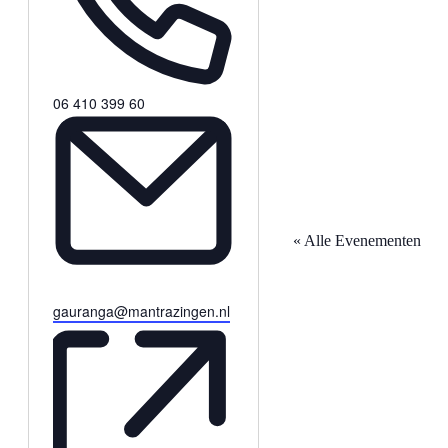
Telefoon
06 410 399 60
« Alle Evenementen
E-
gauranga@mantrazingen.nl
mail