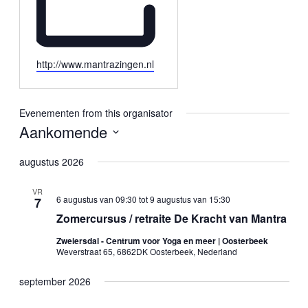
Website
http://www.mantrazingen.nl
Evenementen from this organisator
Aankomende
Selecteer
een
augustus 2026
datum.
VR
6 augustus van 09:30
tot
9 augustus van 15:30
7
Zomercursus / retraite De Kracht van Mantra
Zweiersdal - Centrum voor Yoga en meer | Oosterbeek
Weverstraat 65, 6862DK Oosterbeek, Nederland
september 2026