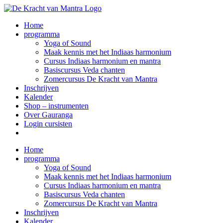
Ga
naar
Home
inhoud
programma
Yoga of Sound
Maak kennis met het Indiaas harmonium
Cursus Indiaas harmonium en mantra
Basiscursus Veda chanten
Zomercursus De Kracht van Mantra
Inschrijven
Kalender
Shop – instrumenten
Over Gauranga
Login cursisten
Home
programma
Yoga of Sound
Maak kennis met het Indiaas harmonium
Cursus Indiaas harmonium en mantra
Basiscursus Veda chanten
Zomercursus De Kracht van Mantra
Inschrijven
Kalender