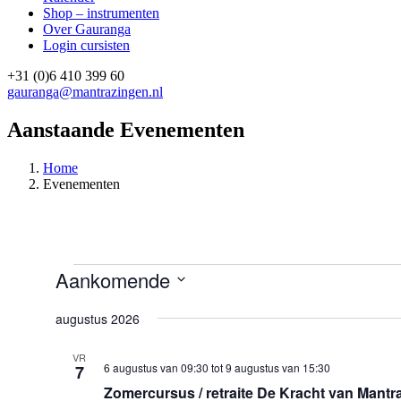
Shop – instrumenten
Over Gauranga
Login cursisten
+31 (0)6 410 399 60
gauranga@mantrazingen.nl
Facebook
Instagram
Aanstaande Evenementen
Home
Evenementen
Evenementen
Aankomende
Selecteer
een
augustus 2026
datum.
VR
6 augustus van 09:30
tot
9 augustus van 15:30
7
Zomercursus / retraite De Kracht van Mantr