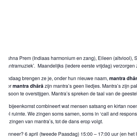
Krishna Prem (Indiaas harmonium en zang), Eileen (altviool), 
‘mantramuziek’. Maandelijks (iedere eerste vrijdag) verzorgen
Vandaag brengen ze je, onder hun nieuwe naam,
mantra dhā
Voor
mantra dhārā
zijn mantra’s geen liedjes. Mantra’s zijn pa
persoon te overstijgen. Mantra’s spreken de taal van de geestel
De bijeenkomst combineert wat mensen satsang en kirtan noemen.
veel ruimte. We zingen soms samen, soms in ‘call and response’
het zingen van mantra’s, tot de dans erop volgt.
Wanneer? 6 april (tweede Paasdag) 15:00 – 17:00 uur (en het loo