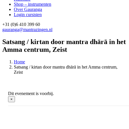
Shop – instrumenten
Over Gauranga
Login cursisten
+31 (0)6 410 399 60
gauranga@mantrazingen.nl
Facebook
Instagram
Satsang / kirtan door mantra dhārā in het
Amma centrum, Zeist
Home
Satsang / kirtan door mantra dhārā in het Amma centrum,
Zeist
Dit evenement is voorbij.
×