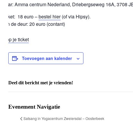
Waar: Amma centrum Nederland, Driebergseweg 16A, 3708 JB
Ticket: 18 euro –
bestel hier
(of via Hipsy).
Aan de deur: 20 euro (contant)
koop je ticket
Toevoegen aan kalender
Deel dit bericht met je vrienden!
Facebook
X
WhatsApp
E-
mail
Evenement Navigatie
Satsang in Yogacentrum Zweiersdal – Oosterbeek