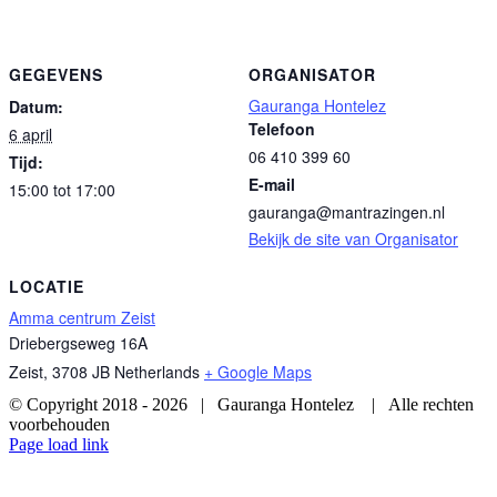
GEGEVENS
ORGANISATOR
Gauranga Hontelez
Datum:
Telefoon
6 april
06 410 399 60
Tijd:
E-mail
15:00 tot 17:00
gauranga@mantrazingen.nl
Bekijk de site van Organisator
LOCATIE
Amma centrum Zeist
Driebergseweg 16A
Zeist
,
3708 JB
Netherlands
+ Google Maps
© Copyright 2018 -
2026 | Gauranga Hontelez | Alle rechten
voorbehouden
Page load link
Ga
naar