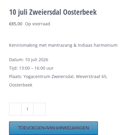
10 juli Zweiersdal Oosterbeek
€
85,00
Op voorraad
Kennismaking met mantrazang & Indiaas harmonium
Datum: 10 juli 2026
Tijd: 13:00 – 16:00 uur
Plaats: Yogacentrum Zweiersdal, Weverstraat 65,
Oosterbeek
10
juli
TOEVOEGEN AAN WINKELWAGEN
Zweiersdal