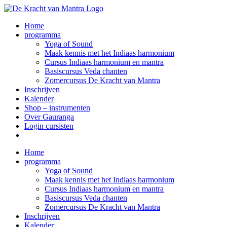
Ga
naar
Home
inhoud
programma
Yoga of Sound
Maak kennis met het Indiaas harmonium
Cursus Indiaas harmonium en mantra
Basiscursus Veda chanten
Zomercursus De Kracht van Mantra
Inschrijven
Kalender
Shop – instrumenten
Over Gauranga
Login cursisten
Home
programma
Yoga of Sound
Maak kennis met het Indiaas harmonium
Cursus Indiaas harmonium en mantra
Basiscursus Veda chanten
Zomercursus De Kracht van Mantra
Inschrijven
Kalender