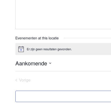
Evenementen at this locatie
Er zijn geen resultaten gevonden.
Bericht
Aankomende
Selecteer
een
datum.
Vorige
Evenementen