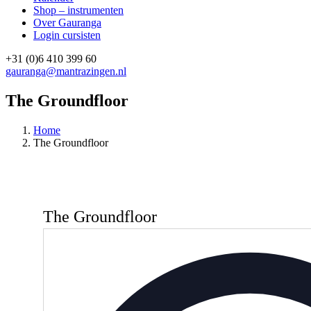
Shop – instrumenten
Over Gauranga
Login cursisten
+31 (0)6 410 399 60
gauranga@mantrazingen.nl
Facebook
Instagram
The Groundfloor
Home
The Groundfloor
The Groundfloor