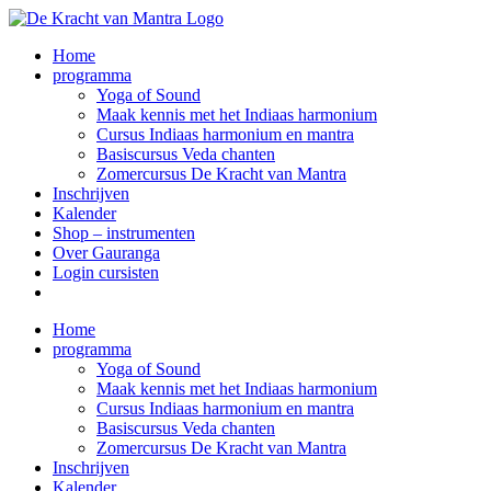
Ga
naar
Home
inhoud
programma
Yoga of Sound
Maak kennis met het Indiaas harmonium
Cursus Indiaas harmonium en mantra
Basiscursus Veda chanten
Zomercursus De Kracht van Mantra
Inschrijven
Kalender
Shop – instrumenten
Over Gauranga
Login cursisten
Home
programma
Yoga of Sound
Maak kennis met het Indiaas harmonium
Cursus Indiaas harmonium en mantra
Basiscursus Veda chanten
Zomercursus De Kracht van Mantra
Inschrijven
Kalender