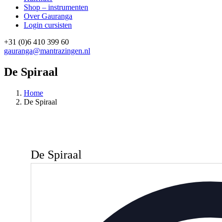
Shop – instrumenten
Over Gauranga
Login cursisten
+31 (0)6 410 399 60
gauranga@mantrazingen.nl
Facebook
Instagram
De Spiraal
Home
De Spiraal
De Spiraal