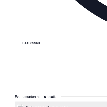
Telefoon
0641039960
Evenementen at this locatie