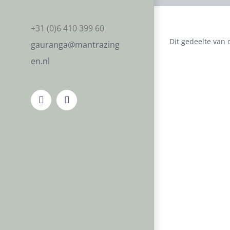
+31 (0)6 410 399 60
Dit gedeelte van d
gauranga@mantrazing
en.nl
Facebook
Instagram